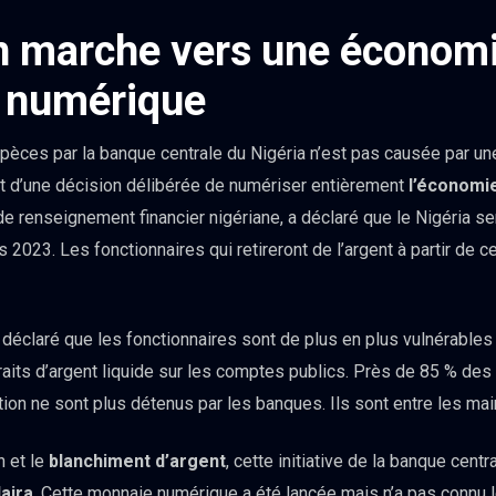
en marche vers une économ
 numérique
espèces par la banque centrale du Nigéria n’est pas causée par une
ôt d’une décision délibérée de numériser entièrement
l’économi
de renseignement financier nigériane, a déclaré que le Nigéria 
2023. Les fonctionnaires qui retireront de l’argent à partir de ce
claré que les fonctionnaires sont de plus en plus vulnérables a
raits d’argent liquide sur les comptes publics. Près de 85 % des
lation ne sont plus détenus par les banques. Ils sont entre les ma
n et le
blanchiment d’argent
, cette initiative de la banque centr
aira
. Cette monnaie numérique a été lancée mais n’a pas connu l