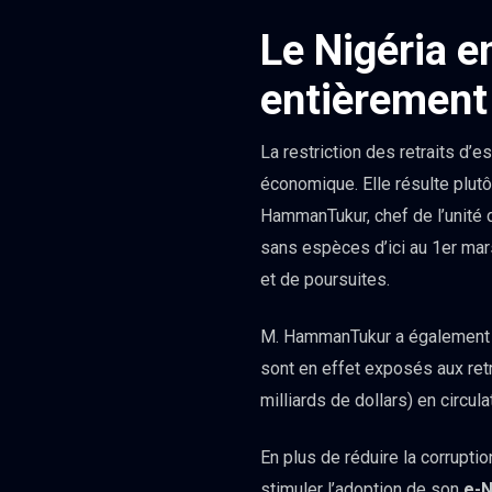
Le Nigéria 
entièrement
La restriction des retraits d’
économique. Elle résulte plut
HammanTukur, chef de l’unité 
sans espèces d’ici au 1er mars 
et de poursuites.
M. HammanTukur a également dé
sont en effet exposés aux ret
milliards de dollars) en circu
En plus de réduire la corruptio
stimuler l’adoption de son
e-N