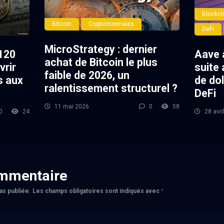
Blockch
Bitcoin
Cryptomonnaies
DeFi
MicroStrategy : dernier
120
Aave 
achat de Bitcoin le plus
vrir
suite 
faible de 2026, un
s aux
de dol
ralentissement structurel ?
DeFi
11 mai 2026
0
58
0
24
28 avri
ommentaire
as publiée.
Les champs obligatoires sont indiqués avec
*