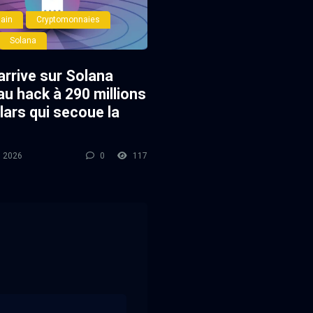
ain
Cryptomonnaies
Solana
arrive sur Solana
au hack à 290 millions
lars qui secoue la
l 2026
0
117