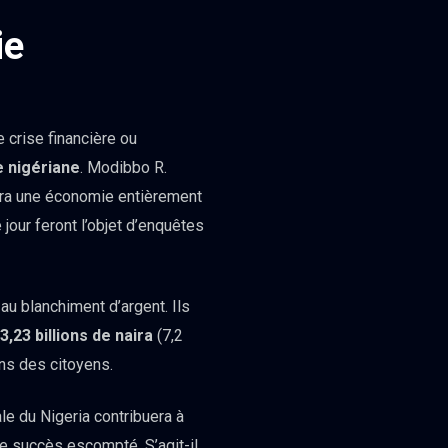
ie
 crise financière ou
e nigériane
. Modibbo R.
sera une économie entièrement
 jour feront l’objet d’enquêtes
u blanchiment d’argent. Ils
3,23 billions de naira
(7,2
ins des citoyens.
ale du Nigeria contribuera à
e succès escompté. S’agit-il