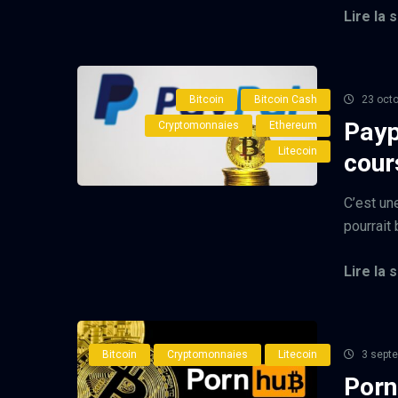
Lire la s
Bitcoin
Bitcoin Cash
23 octo
Payp
Cryptomonnaies
Ethereum
Litecoin
cour
C’est une
pourrait 
Lire la s
Bitcoin
Cryptomonnaies
Litecoin
3 sept
Porn