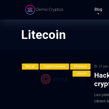
Blog
Litecoin
Bitcoin
Cryptomonnaies
Ethereum
21 juin
Hack
Litecoin
cryp
Les plat
ciblent 