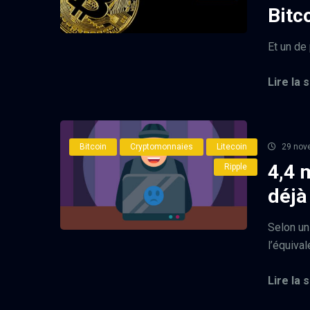
Bitc
Et un de 
Lire la s
Bitcoin
Cryptomonnaies
Litecoin
29 nov
4,4 
Ripple
déjà
Selon un
l’équival
Lire la s