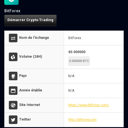
BitForex
Démarrer Crypto Trading
Nom de l'échange
BitForex
€0.000000
Volume (24H)
0.000000 BTC
Pays
N/A
Année établie
N/A
Site Internet
https://www.bitforex.com/
Twitter
http://bitforexcom