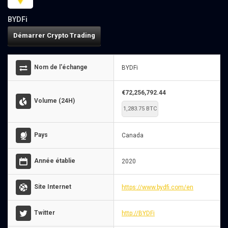
BYDFi
Démarrer Crypto Trading
Nom de l'échange
BYDFi
€72,256,792.44
Volume (24H)
1,283.75 BTC
Pays
Canada
Année établie
2020
Site Internet
https://www.bydfi.com/en
Twitter
http://BYDFi