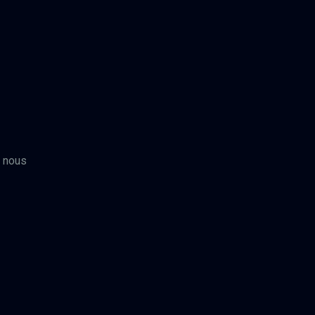
n
, nous