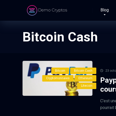
Blog
Bitcoin Cash
Bitcoin
Bitcoin Cash
23 octo
Payp
Cryptomonnaies
Ethereum
Litecoin
cour
C’est une
pourrait 