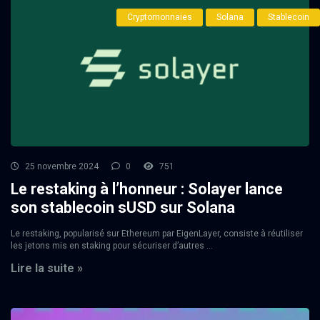
Cryptomonnaies
Solana
Stablecoin
25 novembre 2024
0
751
Le restaking à l’honneur : Solayer lance
son stablecoin sUSD sur Solana
Le restaking, popularisé sur Ethereum par EigenLayer, consiste à réutiliser
les jetons mis en staking pour sécuriser d’autres ...
Lire la suite »