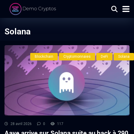
Solana
Blockchain
Cryptomonnaies
DeFi
Solana
28 avril 2026
0
117
Aave arrive sur Solana suite au hack à 290