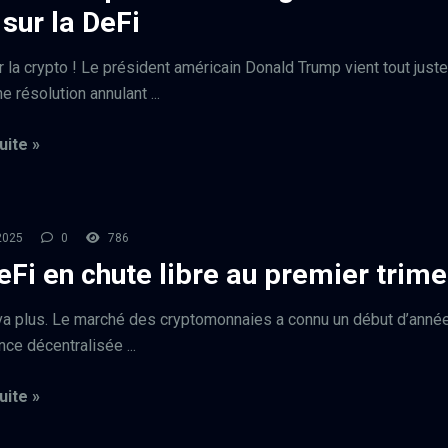
 sur la DeFi
r la crypto ! Le président américain Donald Trump vient tout just
e résolution annulant ...
uite »
 2025
0
786
eFi en chute libre au premier trime
va plus. Le marché des cryptomonnaies a connu un début d’année d
ance décentralisée ...
uite »