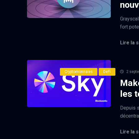
nouv
Grayscal
fort pote
Lire la s
Cryptomonnaies
DeFi
2 sept
Make
les 
Depuis s
décentra
Lire la s