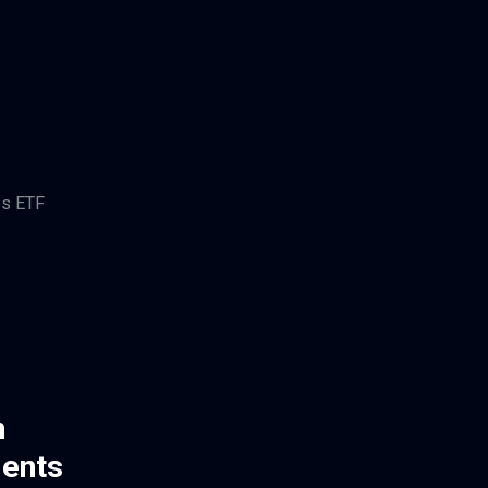
es ETF
n
ments