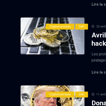
Lire la s
Cryptomonnaies
DeFi
20 avri
Avri
hack
Les prot
piratage
Lire la s
Cryptomonnaies
DeFi
11 avri
Dona