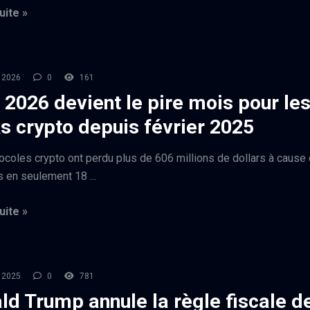
uite »
l 2026
0
161
l 2026 devient le pire mois pour le
s crypto depuis février 2025
ocoles crypto ont perdu plus de 606 millions de dollars à cause
s en seulement 18 ...
uite »
l 2025
0
781
ld Trump annule la règle fiscale d