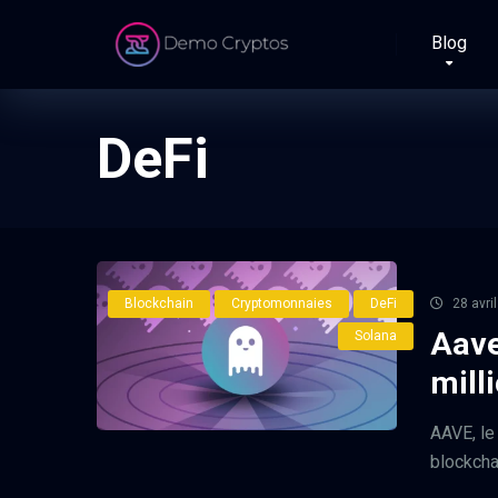
Blog
DeFi
Blockchain
Cryptomonnaies
DeFi
28 avri
Aave
Solana
mill
AAVE, le
blockchai