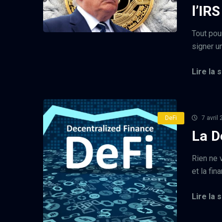
l’IRS
Tout pou
signer un
Lire la s
DeFi
7 avril
La D
Rien ne 
et la fin
Lire la s