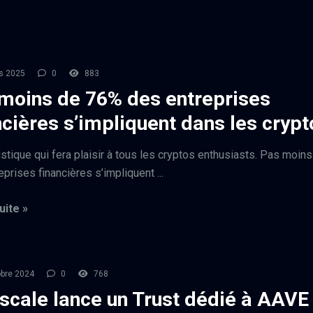
s 2025
0
883
moins de 76% des entreprises
ncières s’impliquent dans les crypt
istique qui fera plaisir à tous les cryptos enthusiasts. Pas moin
prises financières s’impliquent ...
uite »
bre 2024
0
768
scale lance un Trust dédié à AAVE 