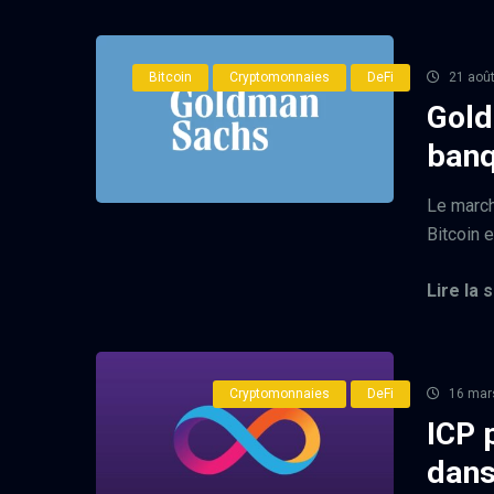
Bitcoin
Cryptomonnaies
DeFi
21 aoû
Gold
banq
Le march
Bitcoin e
Lire la s
Cryptomonnaies
DeFi
16 mar
ICP 
dans