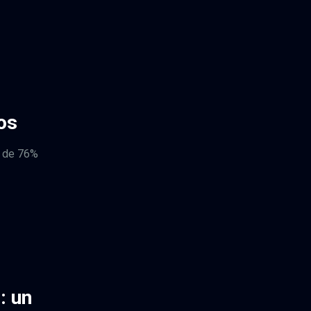
os
s de 76%
: un