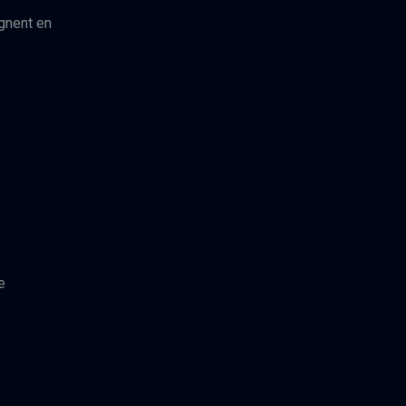
ègnent en
e