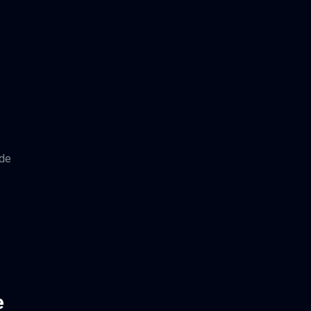
s
 de
e