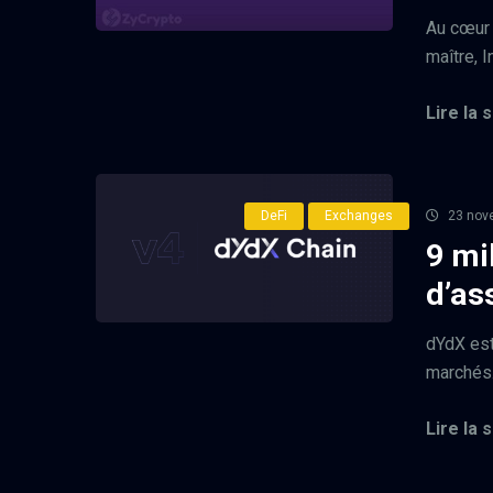
Au cœur d
maître, I
Lire la s
DeFi
Exchanges
23 nov
9 mi
d’as
dYdX est
marchés.
Lire la s