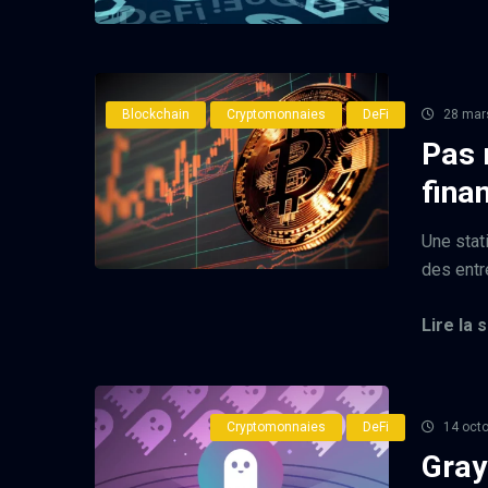
Blockchain
Cryptomonnaies
DeFi
28 mar
Pas 
fina
Une stat
des entre
Lire la s
Cryptomonnaies
DeFi
14 octo
Gray