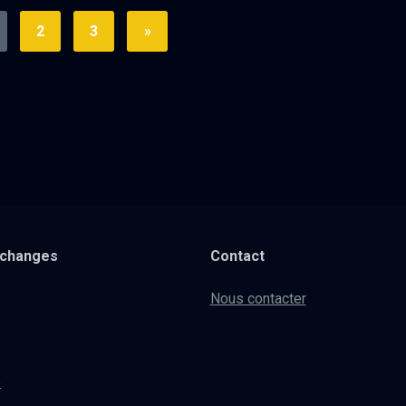
2
3
»
xchanges
Contact
Nous contacter
e