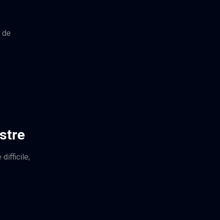
e de
stre
ifficile,