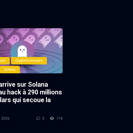
ain
Cryptomonnaies
Solana
arrive sur Solana
au hack à 290 millions
lars qui secoue la
l 2026
0
118