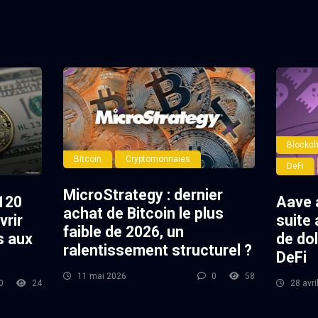
Blockch
Bitcoin
Cryptomonnaies
DeFi
MicroStrategy : dernier
120
Aave 
achat de Bitcoin le plus
vrir
suite 
faible de 2026, un
s aux
de dol
ralentissement structurel ?
DeFi
11 mai 2026
0
58
0
24
28 avri