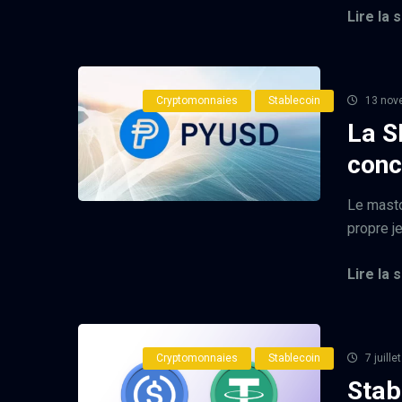
Lire la s
Cryptomonnaies
Stablecoin
13 nov
La S
conc
Le masto
propre je
Lire la s
Cryptomonnaies
Stablecoin
7 juille
Stab