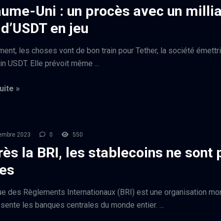
ume-Uni : un procès avec un milli
 d’USDT en jeu
ment, les choses vont de bon train pour Tether, la société émettr
in USDT. Elle prévoit même ...
uite »
embre 2023
0
550
rès la BRI, les stablecoins ne sont 
les
e des Règlements Internationaux (BRI) est une organisation mo
ésente les banques centrales du monde entier. ...