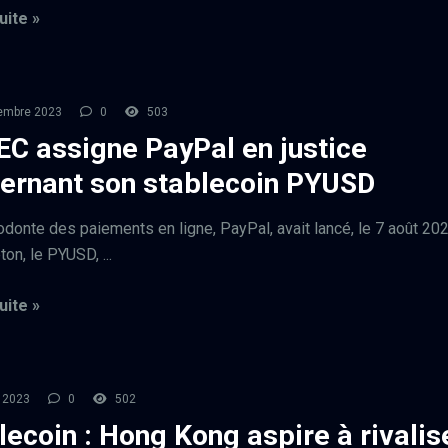
uite »
embre 2023
0
503
EC assigne PayPal en justice
ernant son stablecoin PYUSD
donte des paiements en ligne, PayPal, avait lancé, le 7 août 20
ton, le PYUSD, ...
uite »
t 2023
0
502
lecoin : Hong Kong aspire à rivalis