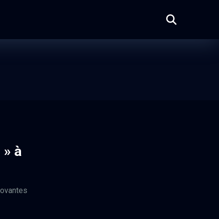
 » à
novantes