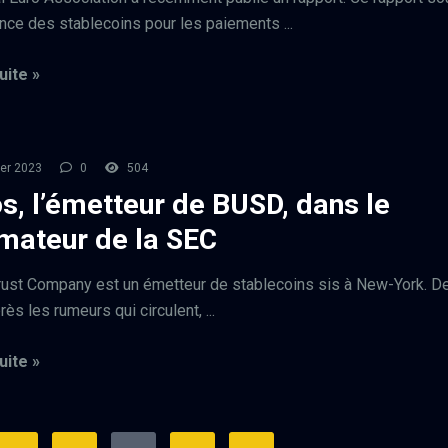
ance des stablecoins pour les paiements ...
uite »
ier 2023
0
504
s, l’émetteur de BUSD, dans le
imateur de la SEC
ust Company est un émetteur de stablecoins sis à New-York. D
rès les rumeurs qui circulent, ...
uite »