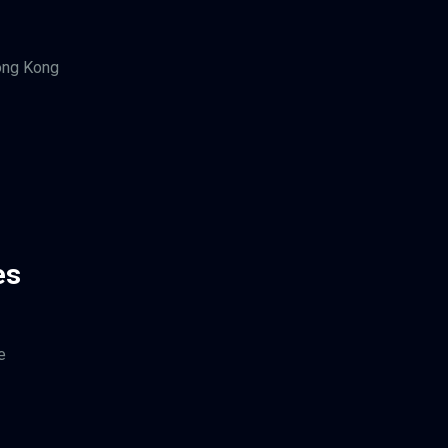
ong Kong
es
e