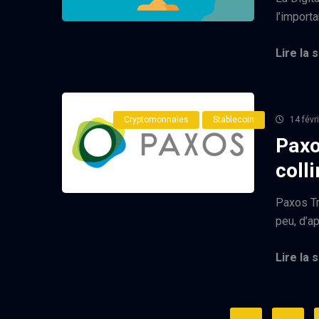
l’import
Lire la s
Cryptomonnaies
Stablecoin
14 févr
Paxo
coll
Paxos Tr
peu, d’ap
Lire la s