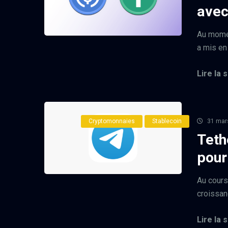
avec
Au mome
a mis en 
Lire la s
Cryptomonnaies
Stablecoin
31 mar
Teth
pour
Au cours
croissanc
Lire la s