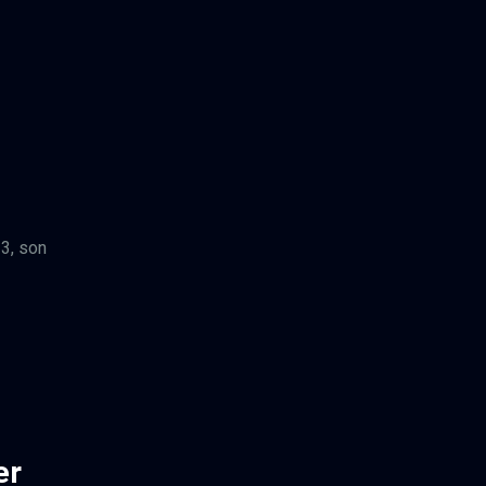
23, son
er