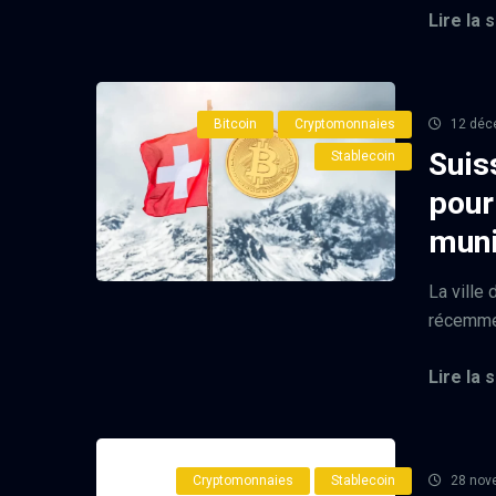
Lire la s
Bitcoin
Cryptomonnaies
12 déc
Suis
Stablecoin
pour
muni
La ville
récemmen
Lire la s
Cryptomonnaies
Stablecoin
28 nov