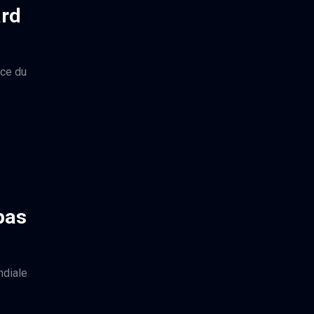
ard
ice du
pas
ndiale