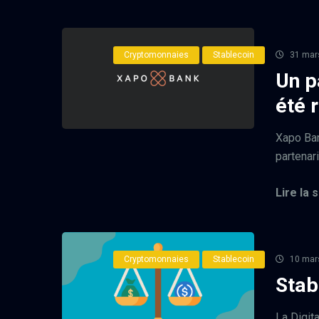
Cryptomonnaies
Stablecoin
31 mar
Un p
été 
Xapo Ban
partenari
Lire la s
Cryptomonnaies
Stablecoin
10 mar
Stab
La Digit