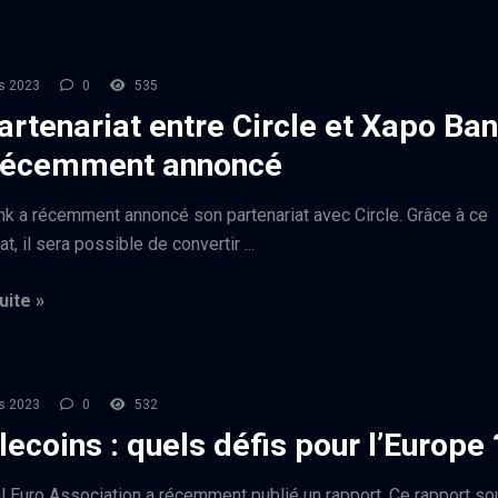
s 2023
0
535
artenariat entre Circle et Xapo Ban
récemment annoncé
k a récemment annoncé son partenariat avec Circle. Grâce à ce
at, il sera possible de convertir ...
uite »
s 2023
0
532
lecoins : quels défis pour l’Europe 
al Euro Association a récemment publié un rapport. Ce rapport so