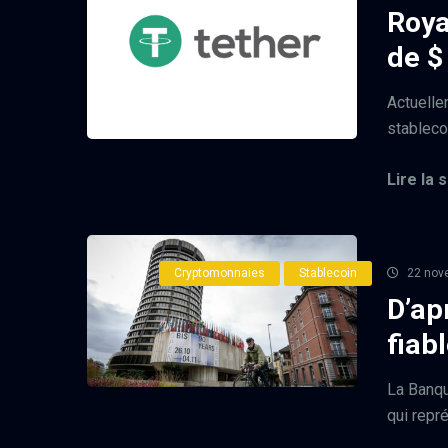
Roya
de $
Actuelle
stableco
Lire la s
Cryptomonnaies
Stablecoin
22 nov
D’ap
fiab
La Banqu
qui repr