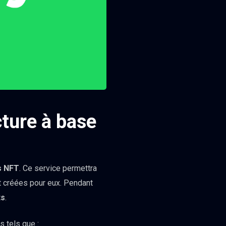
cture à base
s NFT
. Ce service permettra
t créées pour eux. Pendant
ts
.
s tels que :