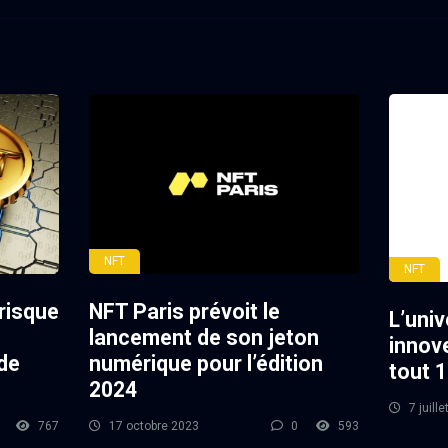
NFT
NFT
 risque
NFT Paris prévoit le
L’univ
lancement de son jeton
innove
 de
numérique pour l’édition
tout 1
2024
7 juill
767
17 octobre 2023
0
593