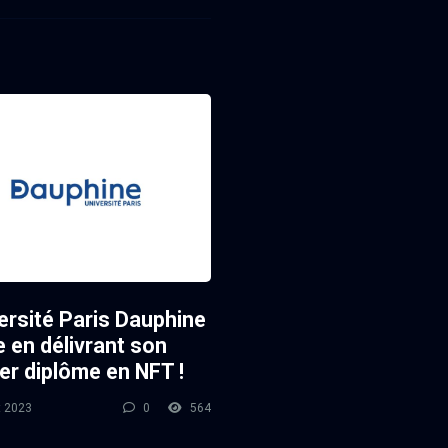
ersité Paris Dauphine
 en délivrant son
er diplôme en NFT !
et 2023
0
564