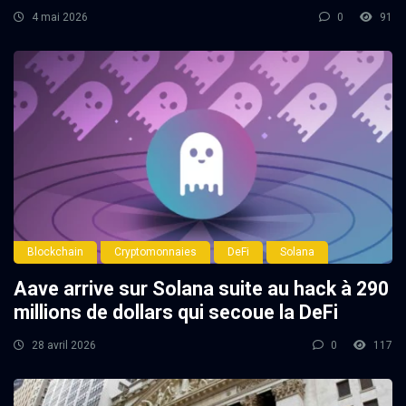
4 mai 2026
0
91
Blockchain
Cryptomonnaies
DeFi
Solana
Aave arrive sur Solana suite au hack à 290
millions de dollars qui secoue la DeFi
28 avril 2026
0
117