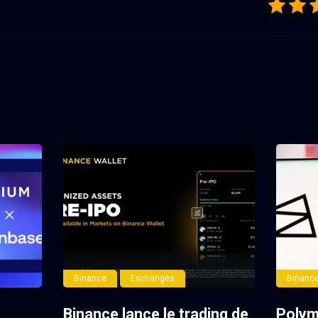
Binance
Exchanges
Binanc
Binance lance le trading de
Polyma