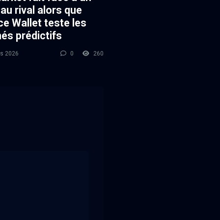
u rival alors que
e Wallet teste les
és prédictifs
s 2026
0
260