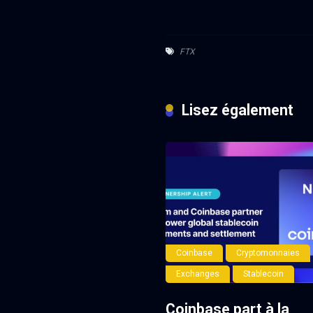
FTX
Lisez également
Coinbase
Cryptomonnaies
Exchanges
Stablecoin
Coinbase part à la