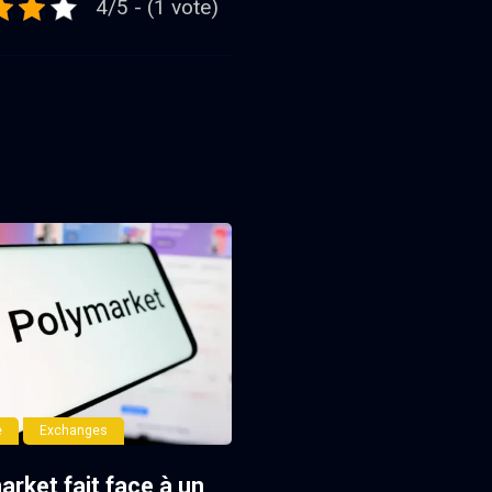
4/5 - (1 vote)
e
Exchanges
rket fait face à un