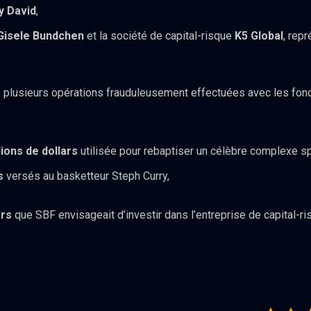
y David
,
Gisele Bundchen
et la société de capital-risque
K5 Global
, rep
e plusieurs opérations frauduleusement effectuées avec les fonds
lions de dollars
utilisée pour rebaptiser un célèbre complexe s
s
versés au basketteur Steph Curry,
ars
que SBF envisageait d’investir dans l’entreprise de capital-ri