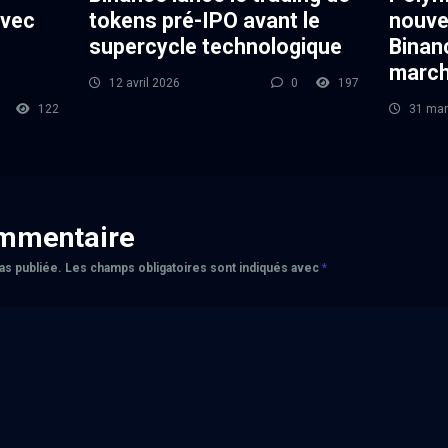
avec
tokens pré-IPO avant le
nouvea
supercycle technologique
Binanc
march
12 avril 2026
0
197
122
31 mar
ommentaire
as publiée.
Les champs obligatoires sont indiqués avec
*