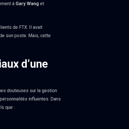
rement à
Gary Wang
et
ients de FTX. Il avait
de son poste. Mais, cette
iaux d’une
ues douteuses sur la gestion
 personnalités influentes. Dans
ls que :