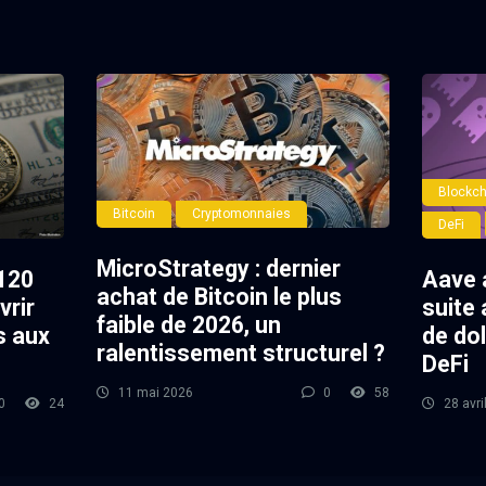
Blockch
Bitcoin
Cryptomonnaies
DeFi
MicroStrategy : dernier
120
Aave 
achat de Bitcoin le plus
vrir
suite 
faible de 2026, un
s aux
de dol
ralentissement structurel ?
DeFi
11 mai 2026
0
58
0
24
28 avri