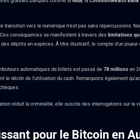
utres grandes banques comme la
NAB
, la
Commonwealth Bank
tte transition vers le numérique n’est pas sans répercussions. N
s. Ces conséquences se manifestent à travers des
limitations q
 des dépôts en espèces. À titre illustratif, le compte d’un joueur
tributeurs automatiques de billets est passé de
78 millions
en 2
t le déclin de l’utilisation du cash. Remarquons également qu’ac
 chèques.
tion réduit la criminalité, elle suscite des interrogations sur la v
issant pour le Bitcoin en Au