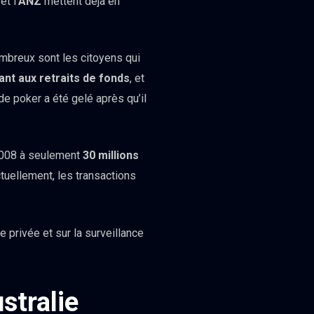
et l’
ANZ
mettent déjà en
ombreux sont les citoyens qui
uant aux retraits de fonds
, et
 de poker a été gelé après qu’il
008 à seulement
30 millions
tuellement, les transactions
ie privée et sur la surveillance
stralie