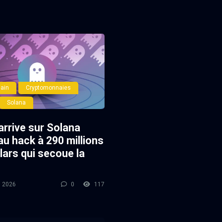
ain
Cryptomonnaies
Solana
arrive sur Solana
au hack à 290 millions
lars qui secoue la
l 2026
0
117