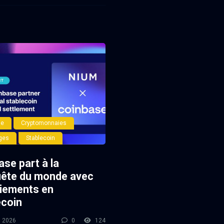
se
Cryptomonnaies
ges
Stablecoin
se part à la
ête du monde avec
aiements en
ecoin
l 2026
0
124