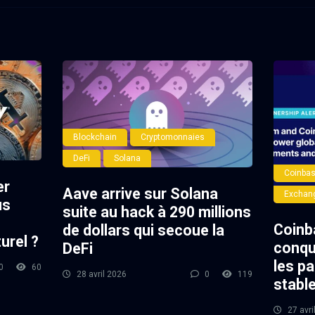
Blockchain
Cryptomonnaies
DeFi
Solana
Coinba
er
Aave arrive sur Solana
Exchan
us
suite au hack à 290 millions
Coinba
de dollars qui secoue la
urel ?
conqu
DeFi
les p
0
60
28 avril 2026
0
119
stabl
27 avri