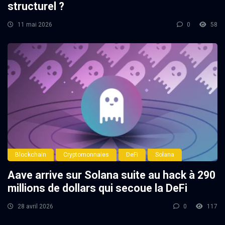
structurel ?
11 mai 2026
0
58
Blockchain
Cryptomonnaies
DeFi
Solana
Aave arrive sur Solana suite au hack à 290
millions de dollars qui secoue la DeFi
28 avril 2026
0
117