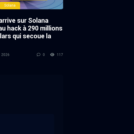
Solana
arrive sur Solana
au hack à 290 millions
lars qui secoue la
l 2026
0
117