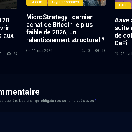
Bitcoin
Cryptomonnaies
DeFi
MicroStrategy : dernier
120
Aave 
achat de Bitcoin le plus
vrir
suite 
faible de 2026, un
s aux
de dol
ralentissement structurel ?
DeFi
11 mai 2026
0
58
0
24
28 avri
ommentaire
as publiée.
Les champs obligatoires sont indiqués avec
*