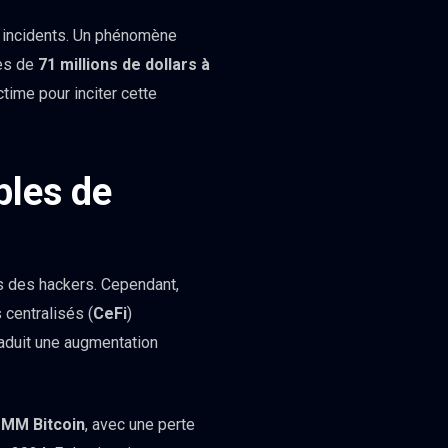
26 incidents. Un phénomène
tes de
71 millions de dollars à
ctime pour inciter cette
bles de
es des hackers. Cependant,
 centralisés (
CeFi
)
raduit une augmentation
MM Bitcoin
, avec une perte