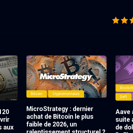
Blockch
Bitcoin
Cryptomonnaies
DeFi
MicroStrategy : dernier
120
Aave 
achat de Bitcoin le plus
vrir
suite 
faible de 2026, un
s aux
de dol
ralentissement structurel ?