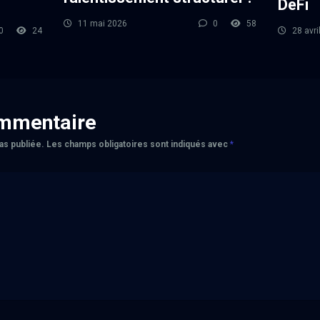
DeFi
11 mai 2026
0
58
0
24
28 avri
ommentaire
as publiée.
Les champs obligatoires sont indiqués avec
*