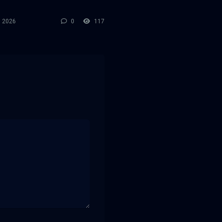
l 2026
0
117