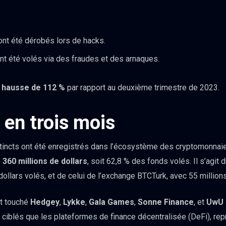
nt été dérobés lors de hacks.
nt été volés via des fraudes et des arnaques.
e
hausse de 112 %
par rapport au deuxième trimestre de 2023.
 en trois mois
distincts ont été enregistrés dans l’écosystème des cryptomonna
e
360 millions de dollars
, soit 62,8 % des fonds volés. Il s’agit
dollars volés, et de celui de l’exchange BTCTurk, avec 55 million
nt touché
Hedgey
,
Lykke
,
Gala Games
,
Sonne Finance
, et
UwU
s ciblés que les plateformes de finance décentralisée (DeFi), re