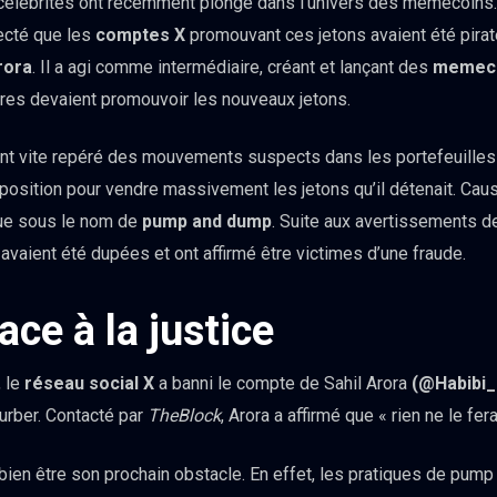
élébrités ont récemment plongé dans l’univers des memecoins. I
ecté que les
comptes X
promouvant ces jetons avaient été piratés
rora
. Il a agi comme intermédiaire, créant et lançant des
memeco
ères devaient promouvoir les nouveaux jetons.
nt vite repéré des mouvements suspects dans les portefeuilles 
a position pour vendre massivement les jetons qu’il détenait. Caus
nue sous le nom de
pump and dump
. Suite aux avertissements d
 avaient été dupées et ont affirmé être victimes d’une fraude.
ace à la justice
, le
réseau social X
a banni le compte de Sahil Arora
(@Habibi
urber. Contacté par
TheBlock
, Arora a affirmé que « rien ne le fe
 bien être son prochain obstacle. En effet, les pratiques de pum