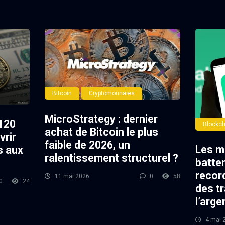
Bitcoin
Cryptomonnaies
MicroStrategy : dernier
120
Blockch
achat de Bitcoin le plus
vrir
faible de 2026, un
Les m
s aux
ralentissement structurel ?
batte
record
11 mai 2026
0
58
0
24
des t
l’arge
4 mai 