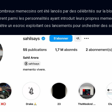
mbreux memecoins ont été lancés par des célébrités sur la bloc
urent parmi les personnalités ayant introduit leurs propres memec
lé être un escroc exploitant ces lancements pour orchestrer de