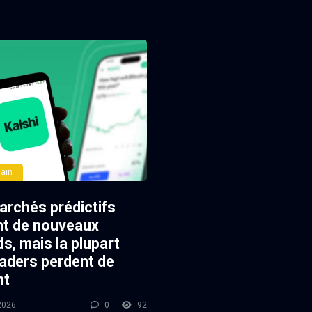
ain
archés prédictifs
nt de nouveaux
s, mais la plupart
raders perdent de
nt
2026
0
92