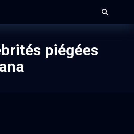
brités piégées
lana