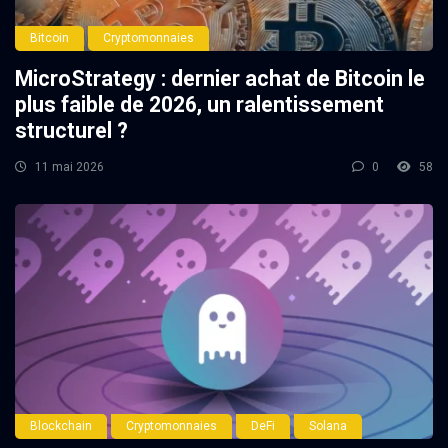
Bitcoin
Cryptomonnaies
MicroStrategy : dernier achat de Bitcoin le
plus faible de 2026, un ralentissement
structurel ?
11 mai 2026
0
58
Blockchain
Cryptomonnaies
DeFi
Solana