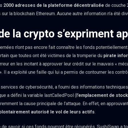
ns
2000 adresses de la plateforme décentralisée
de couche 2
ur la blockchain Ethereum. Aucune autre information n’a été di
de la crypto s’expriment ap
ernées n’ont pas encore fait connaître les fonds potentiellement
rtain que toutes ont été victimes de la tromperie du
pirate info
 erreur en les incitant à approuver leur crédit sur le mauvais « m
 Il a exploité une faille qui lui a permis de contourner les contrô
e services de cybersécurité, a fourni des informations techniques 
que a défini la variable lastCalledPool (
l’emplacement de stoc
emment la cause principale de l’attaque. En effet, en approuvant
olontairement autorisé le vol de leurs actifs
.
 de savoir si ces fonds pourront être récupérés. SushiSwap a to