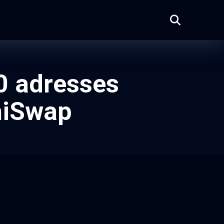
00 adresses
shiSwap