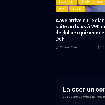
Blockchain
Cryptomonnaies
DeFi
Solana
Aave arrive sur Solan
suite au hack à 290 mi
de dollars qui secoue 
DeFi
28 avril 2026
0
Laisser un c
Votre adresse e-mail ne sera p