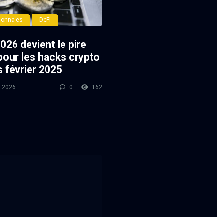
monnaies
DeFi
2026 devient le pire
pour les hacks crypto
s février 2025
l 2026
0
162