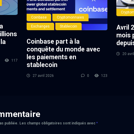
Crypto
Coinbase
Cryptomonnaies
a
Avril 
Exchanges
Stablecoin
llions
mois 
Coinbase part à la
la
depui
conquête du monde avec
20 avri
les paiements en
117
stablecoin
27 avril 2026
0
123
ommentaire
as publiée.
Les champs obligatoires sont indiqués avec
*