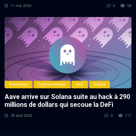
11 mai 2026
0
58
Blockchain
Cryptomonnaies
DeFi
Solana
Aave arrive sur Solana suite au hack à 290
millions de dollars qui secoue la DeFi
28 avril 2026
0
117