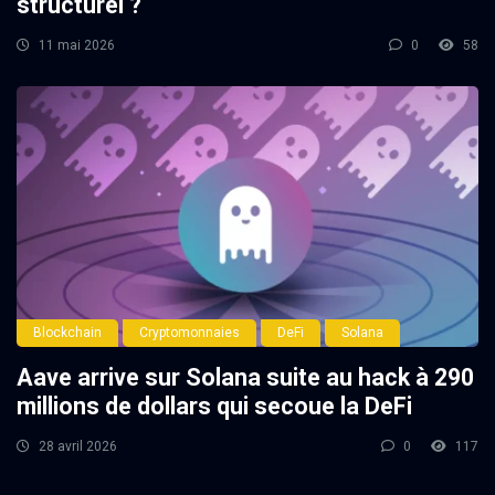
structurel ?
11 mai 2026
0
58
Blockchain
Cryptomonnaies
DeFi
Solana
Aave arrive sur Solana suite au hack à 290
millions de dollars qui secoue la DeFi
28 avril 2026
0
117