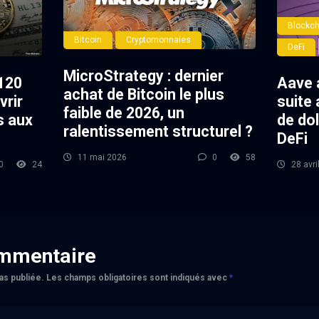
Blockch
Bitcoin
Cryptomonnaies
DeFi
MicroStrategy : dernier
120
Aave 
achat de Bitcoin le plus
vrir
suite 
faible de 2026, un
s aux
de dol
ralentissement structurel ?
DeFi
11 mai 2026
0
58
0
24
28 avri
ommentaire
as publiée.
Les champs obligatoires sont indiqués avec
*