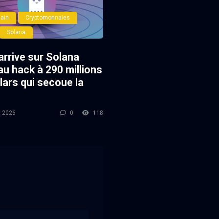
ain
Cryptomonnaies
Solana
arrive sur Solana
au hack à 290 millions
lars qui secoue la
l 2026
0
118