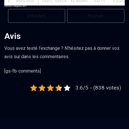
6
White lotus
0XEF2../0X82A..
€0.405895
€47.15
5 journée
Data by Coingecko API
précédent
Prochain
Avis
Vous avez testé l’exchange ? N’hésitez pas à donner vos
avis sur dans les commentaires.
[gs-fb-comments]
3.6/5 - (838 votes)