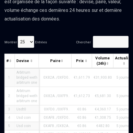
est organisée de la façon suivante : devise, paire, valeur,
volume échange ces dernières 24 heures sur et dernière
actualisation des données.
Montrer
Entrées
Chercher
Volume
Actualisé
#
Devise
Paire
Prix
(24h)
Arbitrum
1
bridged weth
0X82A../0XFD0..
€1,611.79
€31,930.80
5 journée
arbitrum one
Arbitrum
2
bridged weth
0X82A../0XFF9..
€1,612.73
€5,681.30
5 journée
arbitrum one
3
Usdt0
0XFD0../0XFF9..
€0.86
€4,360.17
5 journée
4
Usd coin
0XAF8../0XFD0..
€0.86
€1,308.75
5 journée
5
Usd coin
0XAF8../0X82A..
€0.86
€482.80
5 journée