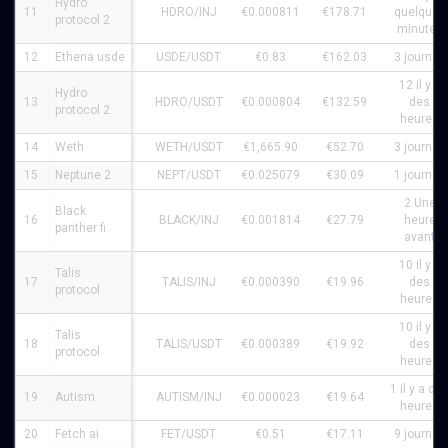
Hydro
11
HDRO/INJ
€0.000811
€178.71
quelques
protocol 2
minutes
12
Ethena usde
USDE/USDT
€0.83
€162.03
3 journée
12 il y a
Hydro
13
HDRO/USDT
€0.000804
€132.59
des
protocol 2
heures
14
Weth
WETH/USDT
€1,665.90
€52.70
3 journée
15
Neptune 2
NEPT/USDT
€0.025079
€30.09
1 journée
2 Une
Black
16
BLACK/INJ
€0.001814
€27.79
heure
panther fi
avant
10 il y a
Talis
17
TALIS/INJ
€0.000390
€19.96
des
protocol
heures
10 il y a
Talis
18
TALIS/USDT
€0.000389
€19.92
des
protocol
heures
1 il y a de
19
Autism
AUTISM/INJ
€0.000023
€19.64
heures
20
Fetch ai
FET/USDT
€0.51
€17.11
9 journée