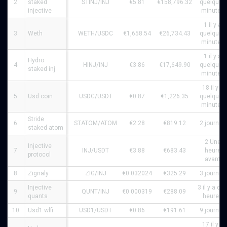
2
staked
STINJ/INJ
€5.81
€158,796.32
quelques
injective
minutes
1 il y a
3
Weth
WETH/USDC
€1,658.54
€26,734.43
quelques
minutes
1 il y a
Hydro
4
HINJ/INJ
€3.86
€17,649.90
quelques
staked inj
minutes
18 il y a
5
Usd coin
USDC/USDT
€0.87
€1,226.35
quelques
minutes
Stride
6
STATOM/ATOM
€2.28
€819.12
2 journée
staked atom
2 Une
Injective
7
INJ/USDT
€3.88
€683.43
heure
protocol
avant
8
Zignaly
ZIG/INJ
€0.032024
€325.29
3 journée
Injective
3 il y a de
9
QUNT/INJ
€0.000319
€288.09
quants
heures
10
Usd1 wlfi
USD1/USDT
€0.86
€191.61
9 journée
17 il y a