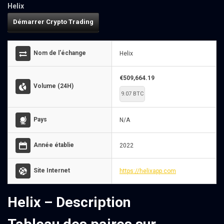
Helix
Démarrer Crypto Trading
Nom de l'échange
Helix
€509,664.19
Volume (24H)
9.07 BTC
Pays
N/A
Année établie
2022
Site Internet
https://helixapp.com
Helix – Description