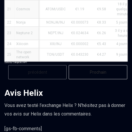
18 il y a
21
Cosmos
ATOM/USDC
€1.19
€9.58
quelques
minutes
22
Nonja
NONJA/INJ
€0.000073
€8.33
5 journée
3 il y a de
23
Neptune 2
NEPT/INJ
€0.024634
€6.26
heures
24
Xiiicoin
XIII/INJ
€0.000002
€5.43
4 journée
The open
25
TON/USDT
€0.043230
€4.27
9 journée
network
Data by Coingecko API
précédent
Prochain
Avis Helix
Vous avez testé l’exchange Helix ? N’hésitez pas à donner
vos avis sur Helix dans les commentaires.
[gs-fb-comments]