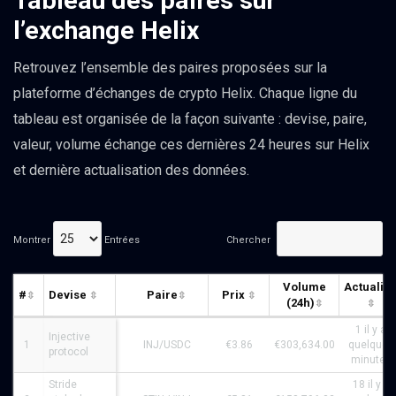
Tableau des paires sur
l’exchange Helix
Retrouvez l’ensemble des paires proposées sur la
plateforme d’échanges de crypto Helix. Chaque ligne du
tableau est organisée de la façon suivante : devise, paire,
valeur, volume échange ces dernières 24 heures sur Helix
et dernière actualisation des données.
Montrer
Entrées
Chercher
Volume
Actualis
#
Devise
Paire
Prix
(24h)
1 il y a
Injective
1
INJ/USDC
€3.86
€303,634.00
quelques
protocol
minutes
Stride
18 il y a