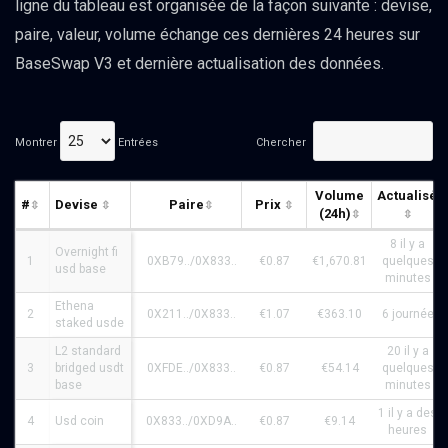
ligne du tableau est organisée de la façon suivante : devise,
paire, valeur, volume échange ces dernières 24 heures sur
BaseSwap V3 et dernière actualisation des données.
Montrer
Entrées
Chercher
Volume
Actualisé
#
Devise
Paire
Prix
(24h)
8 il y a
Overnight fi
1
0XB79../0X833..
€0.87
€1,670.81
quelques
usd base
minutes
Ethena
2
0X211../0X833..
€1.07
€363.10
6 journée
staked usde
L2 standard
20 il y a
3
bridged usdt
0XFDE../0X833..
€0.87
€54.14
quelques
base
minutes
1 il y a des
4
Usd coin
0X833../0XD9A..
€0.87
€9.14
heures