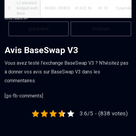
L2 standard
5
bridged weth
0X420../0X833..
€1,622.36
€1.10
5 journée
base
Data by Coingecko API
précédent
Prochain
Avis BaseSwap V3
Vous avez testé l’exchange BaseSwap V3 ? N’hésitez pas
à donner vos avis sur BaseSwap V3 dans les
commentaires.
[gs-fb-comments]
3.6/5 - (838 votes)