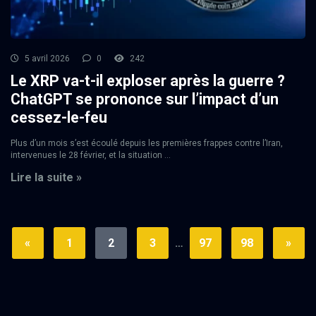
5 avril 2026
0
242
Le XRP va-t-il exploser après la guerre ?
ChatGPT se prononce sur l’impact d’un
cessez-le-feu
Plus d’un mois s’est écoulé depuis les premières frappes contre l’Iran,
intervenues le 28 février, et la situation ...
Lire la suite »
«
1
2
3
…
97
98
»