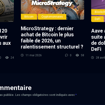
Blockch
Bitcoin
Cryptomonnaies
DeFi
MicroStrategy : dernier
120
Aave 
achat de Bitcoin le plus
vrir
suite 
faible de 2026, un
s aux
de dol
ralentissement structurel ?
DeFi
11 mai 2026
0
58
0
24
28 avri
ommentaire
as publiée.
Les champs obligatoires sont indiqués avec
*