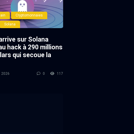
ain
Cryptomonnaies
Solana
arrive sur Solana
au hack à 290 millions
lars qui secoue la
l 2026
0
117