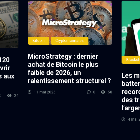
Bitcoin
Cryptomonnaies
MicroStrategy : dernier
120
Blockch
achat de Bitcoin le plus
vrir
faible de 2026, un
Les m
s aux
ralentissement structurel ?
batte
record
11 mai 2026
0
58
0
24
des t
l’arge
4 mai 