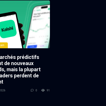
ain
archés prédictifs
nt de nouveaux
s, mais la plupart
raders perdent de
nt
2026
0
91