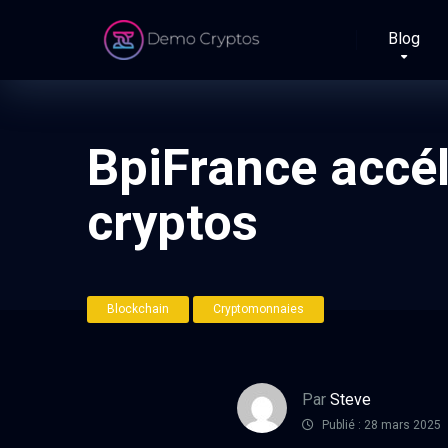
Blog
BpiFrance accél
cryptos
Blockchain
Cryptomonnaies
Par
Steve
Publié : 28 mars 2025