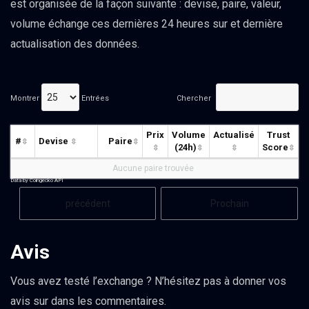
est organisée de la façon suivante : devise, paire, valeur,
volume échange ces dernières 24 heures sur et dernière
actualisation des données.
Montrer
Entrées
Chercher
Prix
Volume
Actualisé
Trust
#
Devise
Paire
(24h)
Score
Aucune paire trouvée
Data by Coingecko API
précédent
Prochain
Avis
Vous avez testé l’exchange ? N’hésitez pas à donner vos
avis sur dans les commentaires.