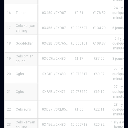
minutes
24 il y a
16
Tether
0X480../0XD87..
€0.81
€178.52
quelques
minutes
Celo kenyan
17
0X456../0XD87..
€0.006697
€134.79
6 journée
shilling
6 il y a
18
Gooddollar
0X62B../0X765..
€0.000101
€108.37
quelques
minutes
Celo british
19
0XCCF../0X480..
€1.17
€87.05
3 journée
pound
27 il y a
20
Cghs
0XFAE../0X480..
€0.073817
€69.37
quelques
minutes
27 il y a
21
Cghs
0XFAE../0X471..
€0.073620
€69.19
quelques
minutes
28 il y a
22
Celo euro
0XD87../0XE85..
€1.00
€22.11
quelques
minutes
Celo kenyan
1 il y a des
23
0X456../0X480..
€0.006718
€20.32
shilling
heures