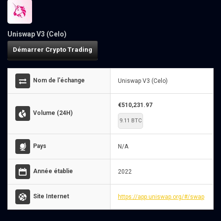
Uniswap V3 (Celo)
Démarrer Crypto Trading
Nom de l'échange
Uniswap V3 (Celo)
€510,231.97
Volume (24H)
9.11 BTC
Pays
N/A
Année établie
2022
Site Internet
https://app.uniswap.org/#/swap