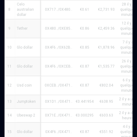
Celo
28 il y a
8
australian
0X717../0X480..
€0.61
€2,731.93
quelques
dollar
minutes
12 il y a
9
Tether
0X480../0XE85..
€0.86
€2,459.36
quelques
minutes
7 il y a
10
Glo dollar
0X4F6../0X62B..
€0.85
€1,878.96
quelques
minutes
26 il y a
11
Glo dollar
0X4F6../0XCEB..
€0.87
€1,535.77
quelques
minutes
6 il y a
12
Usd coin
0XCEB../0X471..
€0.87
€802.04
quelques
minutes
2 il y a une
13
Jumptoken
0X1D1../0X471..
€0.441954
€638.95
minute
2 il y a des
14
Ubeswap 2
0X71E../0X471..
€0.000295
€603.63
heures
4 il y a
15
Glo dollar
0X4F6../0X471..
€0.87
€551.92
quelques