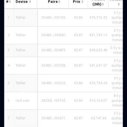
#
Devise
Paire
Prix
(24h)
3 il y a
1
Tether
0X480../0X765..
€0.86
€76,716.32
quelques
minutes
2 il y a
2
Tether
0X480../0X8AC..
€0.87
€51,793.13
quelques
minutes
2 il y a une
3
Tether
0X480../0XAF3..
€0.87
€49,635.48
minute
3 il y a
4
Tether
0X480../0XCEB..
€0.87
€41,641.07
quelques
minutes
4 il y a
5
Tether
0X480../0XD22..
€0.86
€35,784.34
quelques
minutes
8 il y a
6
Usd coin
0XCEB../0X765..
€0.86
€10,164.07
quelques
minutes
3 il y a
7
Tether
0X480../0X471..
€0.87
€4,747.44
quelques
minutes