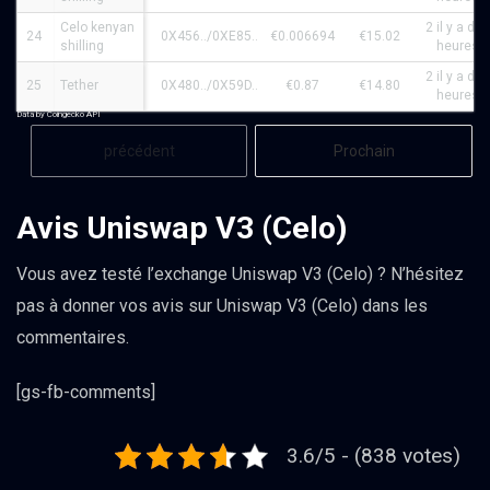
Celo kenyan
2 il y a des
24
0X456../0XE85..
€0.006694
€15.02
shilling
heures
2 il y a des
25
Tether
0X480../0X59D..
€0.87
€14.80
heures
Data by Coingecko API
précédent
Prochain
Avis Uniswap V3 (Celo)
Vous avez testé l’exchange Uniswap V3 (Celo) ? N’hésitez
pas à donner vos avis sur Uniswap V3 (Celo) dans les
commentaires.
[gs-fb-comments]
3.6/5 - (838 votes)