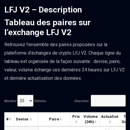
LFJ V2 – Description
Tableau des paires sur
l’exchange LFJ V2
Retrouvez l’ensemble des paires proposées sur la
plateforme d’échanges de crypto LFJ V2. Chaque ligne du
tableau est organisée de la façon suivante : devise, paire,
valeur, volume échange ces dernières 24 heures sur LFJ V2
et dernière actualisation des données.
Montrer
Entrées
Chercher
Prix
Volume
Actualisé
Tru
#
Devise
Paire
(24h)
Sco