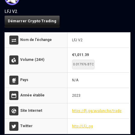
LFJ V2
Démarrer Crypto Trading
Nom de l'échange
LFJ V2
€1,011.39
Volume (24H)
0.017976 BTC
Pays
N/A
Année établie
2023
Site Internet
https://lfj.gg/avalanche/trade
Twitter
http://LFJ_gg