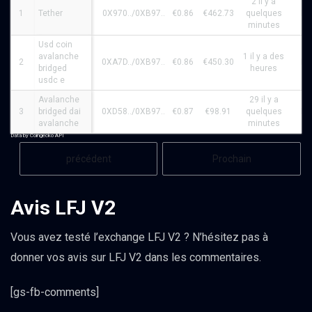
2 il y a
1
Tether
0X970../0XB97..
€0.86
€462.73
quelques
N/
minutes
Usd coin
avalanche
1 il y a des
2
0XA7D../0XB97..
€0.86
€450.30
N/
bridged
heures
usdc e
Avalanche
29 il y a
3
bridged dai
0XD58../0XB97..
€0.87
€98.91
quelques
N/
avalanche
minutes
Data by Coingecko API
précédent
Prochain
Avis LFJ V2
Vous avez testé l’exchange LFJ V2 ? N’hésitez pas à
donner vos avis sur LFJ V2 dans les commentaires.
[gs-fb-comments]