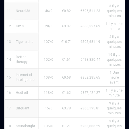
3 il y a
11
Neural3d
46/0
€0.82
€606,511.23
quelques
minutes
1 il y a une
12
Gm 3
28/0
€3.07
€555,327.69
minute
4 il y a
13
Tiger alpha
107/0
€10.71
€505,681.19
quelques
minutes
19 il y a
Better
14
102/0
€1.61
€413,820.44
quelques
therapy
minutes
1 Une
Internet of
15
108/0
€0.68
€352,285.65
heure
intelligence
avant
1 il y a une
16
Hodl etf
118/0
€1.62
€327,424.27
minute
9 il y a
17
Bitquant
15/0
€3.78
€300,195.81
quelques
minutes
3 il y a
18
Soundsright
105/0
€1.21
€288,886.29
quelques