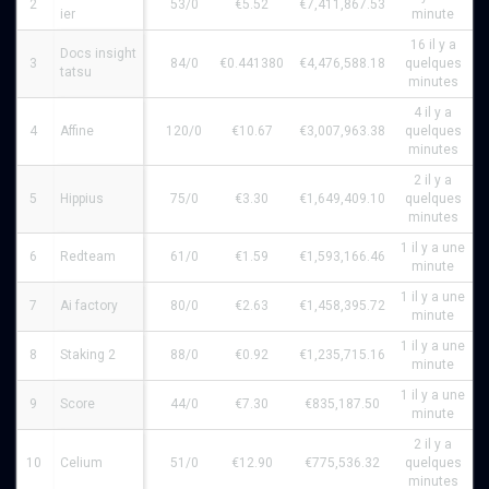
2
53/0
€5.52
€7,411,867.53
ier
minute
16 il y a
Docs insight
3
84/0
€0.441380
€4,476,588.18
quelques
tatsu
minutes
4 il y a
4
Affine
120/0
€10.67
€3,007,963.38
quelques
minutes
2 il y a
5
Hippius
75/0
€3.30
€1,649,409.10
quelques
minutes
1 il y a une
6
Redteam
61/0
€1.59
€1,593,166.46
minute
1 il y a une
7
Ai factory
80/0
€2.63
€1,458,395.72
minute
1 il y a une
8
Staking 2
88/0
€0.92
€1,235,715.16
minute
1 il y a une
9
Score
44/0
€7.30
€835,187.50
minute
2 il y a
10
Celium
51/0
€12.90
€775,536.32
quelques
minutes