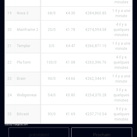
minutes
1 il y a une
19
Nova 3
68/0
€4.30
€284,860.85
minute
4 il y a
20
Mainframe 2
25/0
€1.78
€274,094.58
quelques
minutes
1 il y a une
21
Templar
3/0
€4.47
€266,871.15
minute
4 il y a
22
Pla form
100/0
€1.08
€263,396.76
quelques
minutes
1 il y a une
23
Brain
90/0
€4.66
€262,344.91
minute
3 il y a
24
Webgenieai
54/0
€0.80
€254,370.28
quelques
minutes
9 il y a
25
Bitcast
93/0
€1.69
€237,710.54
quelques
minutes
Data by Coingecko API
précédent
Prochain