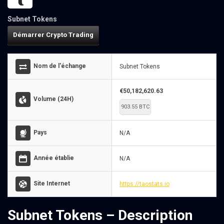
Subnet Tokens
Démarrer Crypto Trading
Nom de l'échange
Subnet Tokens
€50,182,620.63
Volume (24H)
903.55 BTC
Pays
N/A
Année établie
N/A
Site Internet
https://taostats.io
Subnet Tokens – Description