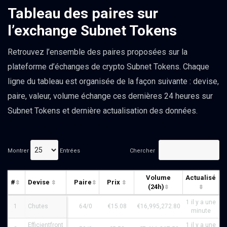
Tableau des paires sur
l’exchange Subnet Tokens
Retrouvez l’ensemble des paires proposées sur la
plateforme d’échanges de crypto Subnet Tokens. Chaque
ligne du tableau est organisée de la façon suivante : devise,
paire, valeur, volume échange ces dernières 24 heures sur
Subnet Tokens et dernière actualisation des données.
Montrer
Entrées
Chercher
Volume
Actualisé
#
Devise
Paire
Prix
(24h)
S
1 il y a une
1
Chutes
64/0
€15.08
€16,995,272.80
minute
Efficientfront
1 il y a une