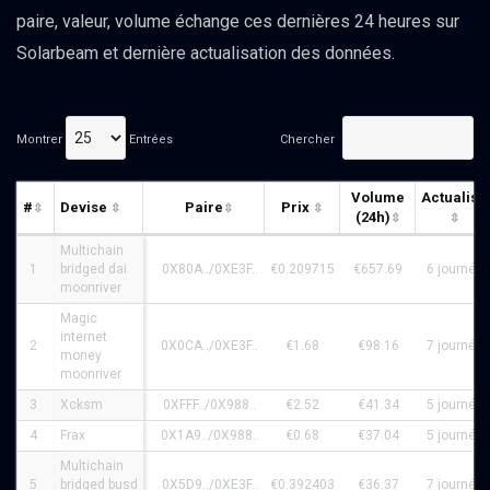
paire, valeur, volume échange ces dernières 24 heures sur
Solarbeam et dernière actualisation des données.
Montrer
Entrées
Chercher
Volume
Actualisé
#
Devise
Paire
Prix
(24h)
Multichain
1
bridged dai
0X80A../0XE3F..
€0.209715
€657.69
6 journée
moonriver
Magic
internet
2
0X0CA../0XE3F..
€1.68
€98.16
7 journée
money
moonriver
3
Xcksm
0XFFF../0X988..
€2.52
€41.34
5 journée
4
Frax
0X1A9../0X988..
€0.68
€37.04
5 journée
Multichain
5
bridged busd
0X5D9../0XE3F..
€0.392403
€36.37
7 journée