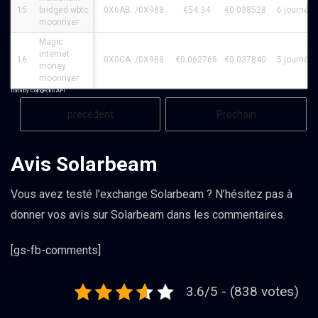
15
bridged wbtc
0X6AB../0X988..
€54.34
€0.038528
6 journée
moonriver
Magic
internet
16
0X0CA../0X988..
€0.062768
€0.037840
5 journée
money
moonriver
Data by Coingecko API
précédent
Prochain
Avis Solarbeam
Vous avez testé l’exchange Solarbeam ? N’hésitez pas à
donner vos avis sur Solarbeam dans les commentaires.
[gs-fb-comments]
3.6/5 - (838 votes)