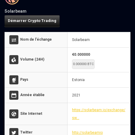
Solarbeam
Démarrer Crypto Trading
Nom de l'échange
Solarbeam
€0.000000
Volume (24H)
0.000000 BTC
Pays
Estonia
Année établie
2021
https://solarbeam.io/exchange/
Site Internet
sw...
Twitter
http://solarbeamio