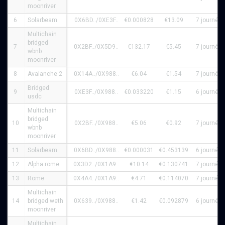
moonriver
6
Solarbeam
0X6BD../0XE3F..
€0.000828
€13.09
7 journée
Multichain
bridged
7
0X2BF../0X5D9..
€132.17
€5.45
7 journée
wbnb
moonriver
8
Avalanche 2
0X14A../0X988..
€6.04
€1.54
7 journée
Bridged
9
0XE3F../0X988..
€0.033220
€1.15
6 journée
usdc
Multichain
bridged
10
0X2BF../0X988..
€5.06
€0.92
7 journée
wbnb
moonriver
11
Solarbeam
0X6BD../0X988..
€0.000031
€0.453139
6 journée
12
Alpha rome
0X3D2../0X1A9..
€10.14
€0.130741
7 journée
13
Rome
0X4A4../0X1A9..
€4.71
€0.114070
7 journée
Multichain
14
bridged weth
0X639../0X988..
€1.42
€0.092879
6 journée
moonriver
Multichain