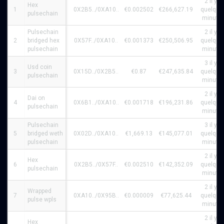
2 il y a
Hex
1
0X2B5../0XA10..
€0.002502
€266,627.19
quelque
pulsechain
minute
Pulsechain
2 il y a
2
bridged hex
0X57F../0XA10..
€0.001373
€250,506.95
quelque
pulsechain
minute
3 il y a
Usd coin
3
0X15D../0X2B5..
€0.87
€247,635.84
quelque
pulsechain
minute
2 il y a
Dai on
4
0X6B1../0XA10..
€0.001718
€196,231.86
quelque
pulsechain
minute
Pulsechain
3 il y a
5
bridged weth
0X02D../0XA10..
€1,669.13
€145,077.01
quelque
pulsechain
minute
2 il y a
Hex
6
0X2B5../0X57F..
€0.002510
€142,352.09
quelque
pulsechain
minute
2 il y a
Wrapped
7
0XA10../0X95B..
€0.000009
€77,625.44
quelque
pulse wpls
minute
2 il y a
Hex