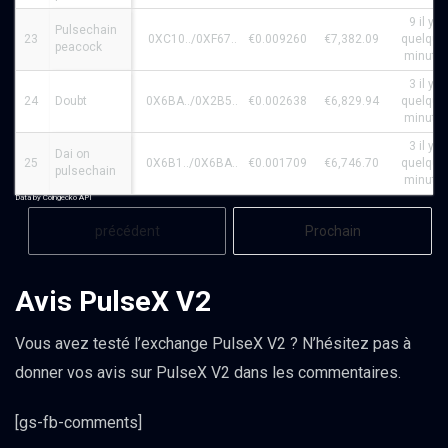
9 il y a
Pulsechain
23
0XC10../0XF67..
€0.009260
€7,382.09
quelque
peacock
minute
3 il y a
24
Doubt
0X6BA../0X2B5..
€0.002638
€6,829.94
quelque
minute
3 il y a
Dai on
25
0X6B1../0X6BA..
€0.001709
€6,746.70
quelque
pulsechain
minute
Data by Coingecko API
précédent
Prochain
Avis PulseX V2
Vous avez testé l’exchange PulseX V2 ? N’hésitez pas à
donner vos avis sur PulseX V2 dans les commentaires.
[gs-fb-comments]