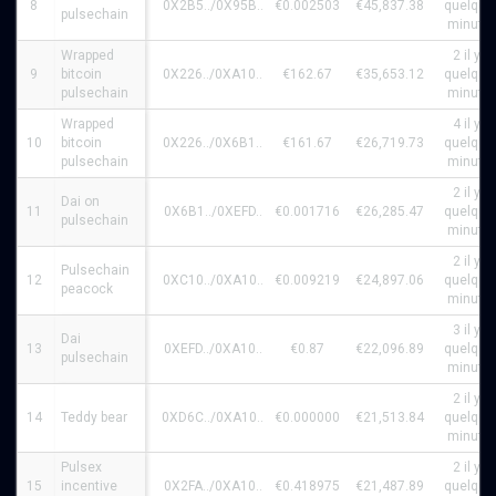
8
0X2B5../0X95B..
€0.002503
€45,837.38
quelque
pulsechain
minute
Wrapped
2 il y a
9
bitcoin
0X226../0XA10..
€162.67
€35,653.12
quelque
pulsechain
minute
Wrapped
4 il y a
10
bitcoin
0X226../0X6B1..
€161.67
€26,719.73
quelque
pulsechain
minute
2 il y a
Dai on
11
0X6B1../0XEFD..
€0.001716
€26,285.47
quelque
pulsechain
minute
2 il y a
Pulsechain
12
0XC10../0XA10..
€0.009219
€24,897.06
quelque
peacock
minute
3 il y a
Dai
13
0XEFD../0XA10..
€0.87
€22,096.89
quelque
pulsechain
minute
2 il y a
14
Teddy bear
0XD6C../0XA10..
€0.000000
€21,513.84
quelque
minute
Pulsex
2 il y a
15
incentive
0X2FA../0XA10..
€0.418975
€21,487.89
quelque