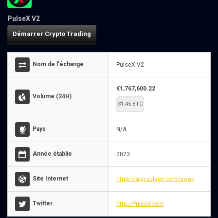
PulseX V2
Démarrer Crypto Trading
Nom de l'échange
PulseX V2
€1,767,600.22
Volume (24H)
31.45 BTC
Pays
N/A
Année établie
2023
Site Internet
https://app.pulsex.com/swap
Twitter
http://PulseXcom