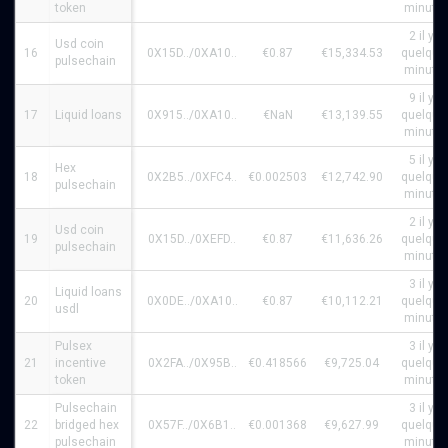
token
minute
2 il y a
Usd coin
16
0X15D../0XA10..
€0.87
€15,334.53
quelque
pulsechain
minute
9 il y a
17
Liquid loans
0X915../0XA10..
€NaN
€13,139.55
quelque
minute
5 il y a
Hex
18
0X2B5../0XFC4..
€0.002503
€12,742.90
quelque
pulsechain
minute
2 il y a
Usd coin
19
0X15D../0XEFD..
€0.87
€11,636.26
quelque
pulsechain
minute
3 il y a
Liquid loans
20
0X0DE../0XA10..
€0.87
€10,112.21
quelque
usdl
minute
Pulsex
3 il y a
21
incentive
0X2FA../0X95B..
€0.418566
€9,725.04
quelque
token
minute
Pulsechain
3 il y a
22
bridged hex
0X57F../0X6B1..
€0.001368
€9,627.99
quelque
pulsechain
minute