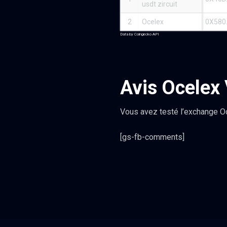
usdt zircuit
2
Ocelex
0X580.
Data by Coingecko API
Avis Ocelex
Vous avez testé l’exchange O
[gs-fb-comments]