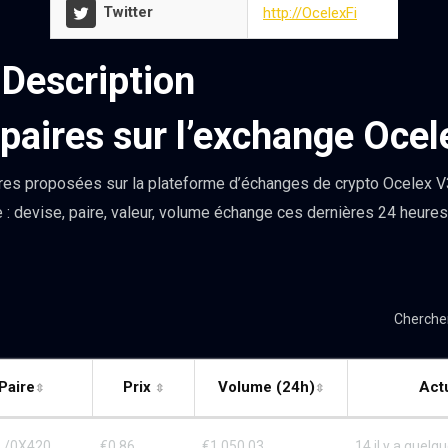
Twitter
http://OcelexFi
 Description
paires sur l’exchange Ocel
res proposées sur la plateforme d’échanges de crypto Ocelex V3
 : devise, paire, valeur, volume échange ces dernières 24 heures
Cherche
Paire
Prix
Volume (24h)
Act
./0X420..
€0.86
€1,050.03
14 il y a quel