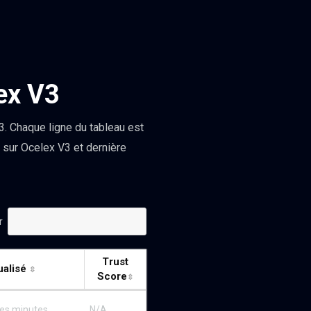
ex V3
. Chaque ligne du tableau est
 sur Ocelex V3 et dernière
r
Trust
ualisé
Score
ques minutes
N/A