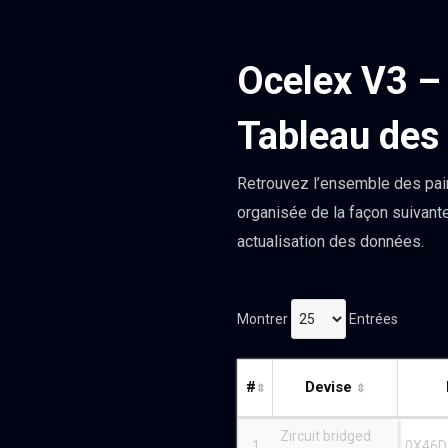
Ocelex V3 –
Tableau des 
Retrouvez l’ensemble des pai
organisée de la façon suivante
actualisation des données.
Montrer
Entrées
#
Devise
Zircuit bridged
1
0X46D.