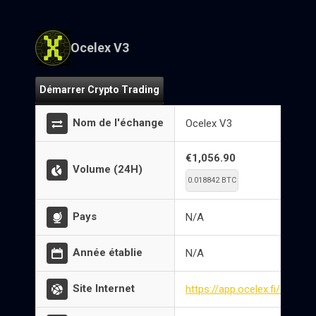
Ocelex V3
Démarrer Crypto Trading
Nom de l'échange
Ocelex V3
€1,056.90
Volume (24H)
0.018842 BTC
Pays
N/A
Année établie
N/A
Site Internet
https://app.ocelex.fi/swap