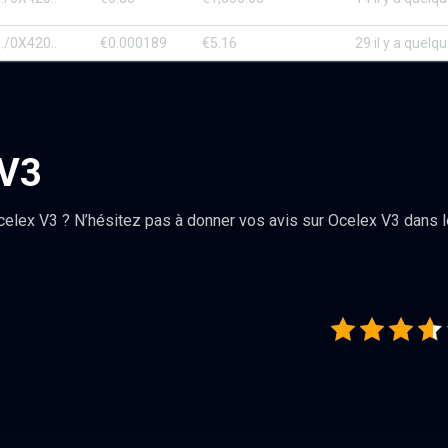
./0X420..
€0.000189
€5.16
29 il y a quel
 V3
celex V3 ? N’hésitez pas à donner vos avis sur Ocelex V3 dans 