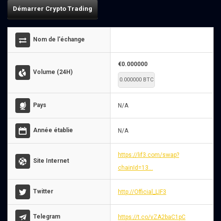
Démarrer Crypto Trading
Nom de l'échange
€0.000000
Volume (24H)
0.000000 BTC
Pays
N/A
Année établie
N/A
https://lif3.com/swap?
Site Internet
chainId=13...
Twitter
http://Official_LIF3
Telegram
https://t.co/vZA2baC1pC