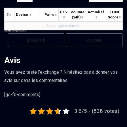
Prix
Volume
Actualisé
Trust
#
Devise
Paire
(24h)
Score
Aucune paire trouvée
Data by Coingecko API
précédent
Prochain
Avis
Vous avez testé l’exchange ? N’hésitez pas à donner vos
avis sur dans les commentaires.
[gs-fb-comments]
3.6/5 - (838 votes)