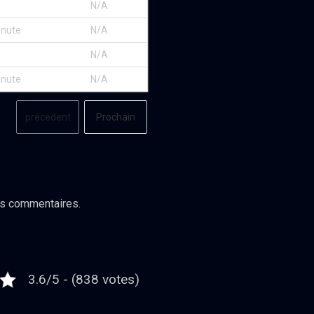
N/A
minute
N/A
N/A
minute
N/A
précédent
Prochain
es commentaires.
3.6/5 - (838 votes)