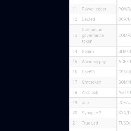
11
Power ledger
POWR
12
Decred
DCR/
Compound
13
governance
COMP
token
14
Golem
GLM/
15
Alchemy pay
ACH/
16
Coin98
C98/U
17
Gmt token
GOMIN
18
Arcblock
ABT/
19
Joe
JOE/U
20
Synapse 2
SYN/
21
True usd
TUSD