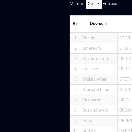
Montrer
Entrées
#
Devise
1
Bitcoin
BTC/
2
Ethereum
ETH/U
3
Paxos standard
USDP
4
Usd coin
USDC
5
Staked ether
STETH
6
Stargate finance
STG/
7
Biconomy
BICO/
8
Dusk network
DUSK/
9
Pepe
PEPE/
10
Radicle
RAD/