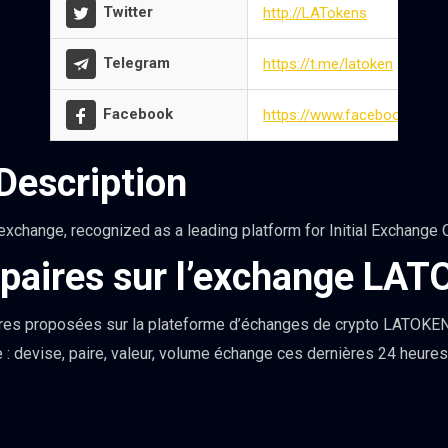
Twitter
http://LATokens
Telegram
https://t.me/latoken
Facebook
https://www.facebook.com/L
escription
xchange, recognized as a leading platform for Initial Exchange O
 paires sur l’exchange LA
res proposées sur la plateforme d’échanges de crypto LATOKEN.
e : devise, paire, valeur, volume échange ces dernières 24 heur