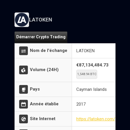
LATOKEN
Démarrer Crypto Trading
Nom de l'échange
LATOKEN
€87,134,484.73
Volume (24H)
1,548.94 BTC
Pays
Cayman Islands
Année établie
2017
Site Internet
https://latoken.com/