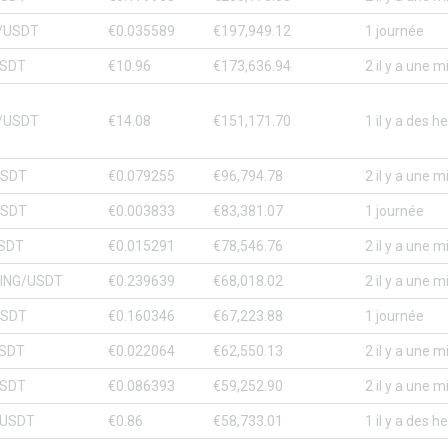
/USDT
€0.035589
€197,949.12
1 journée
USDT
€10.96
€173,636.94
2 il y a une 
/USDT
€14.08
€151,171.70
1 il y a des h
USDT
€0.079255
€96,794.78
2 il y a une 
USDT
€0.003833
€83,381.07
1 journée
SDT
€0.015291
€78,546.76
2 il y a une 
ING/USDT
€0.239639
€68,018.02
2 il y a une 
USDT
€0.160346
€67,223.88
1 journée
SDT
€0.022064
€62,550.13
2 il y a une 
USDT
€0.086393
€59,252.90
2 il y a une 
/USDT
€0.86
€58,733.01
1 il y a des h