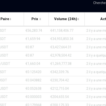
Cherche
Paire
Prix
Volume (24h)
Act
USDT
€56,283.74
€41,158,406.77
2 il y a une 
SDT
€1,659.94
€34,955,850.34
2 il y a une 
/USDT
€0.87
€3,427,664.31
2 il y a une 
/USDT
€0.87
€2,978,504.42
2 il y a quel
/USDT
€1,660.04
€1,269,777.38
2 il y a une 
USDT
€0.125420
€342,339.76
2 il y a quel
USDT
€0.043882
€230,704.42
2 il y a une 
USDT
€0.052638
€212,715.04
2 il y a une 
USDT
€0.000003
€204,655.54
2 il y a une 
USDT
€0.179968
€200,175.33
2 il y a une 