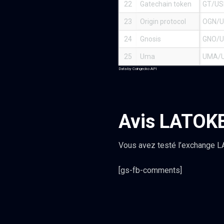
22
Gatechain token
GT/US
23
Origin protocol
OGN/
24
Gnosis
GNO/
25
Uma
UMA/
Data by Coingecko API
Avis LATOK
Vous avez testé l’exchange L
[gs-fb-comments]