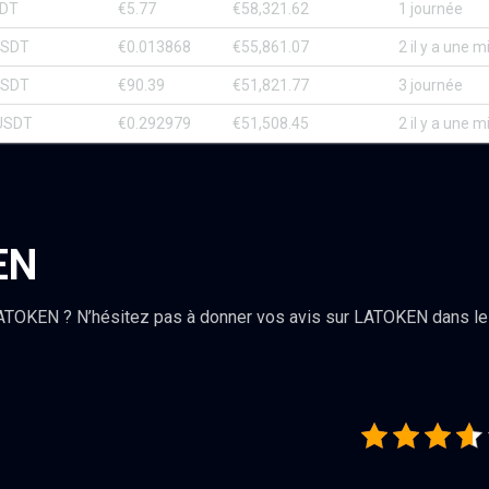
DT
€5.77
€58,321.62
1 journée
USDT
€0.013868
€55,861.07
2 il y a une 
USDT
€90.39
€51,821.77
3 journée
USDT
€0.292979
€51,508.45
2 il y a une 
EN
ATOKEN ? N’hésitez pas à donner vos avis sur LATOKEN dans l