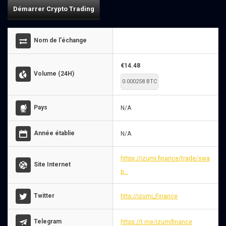
Démarrer Crypto Trading
Nom de l'échange
€14.48
Volume (24H)
0.000258 BTC
Pays
N/A
Année établie
N/A
https://izumi.finance/trade/swa
Site Internet
p...
Twitter
http://izumi_Finance
Telegram
https://t.me/izumifinance