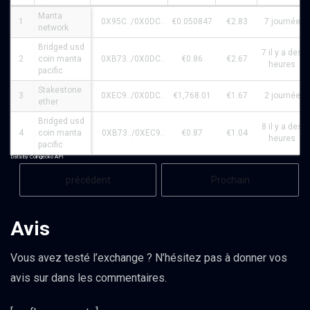
Manta
1
0X95C../0X0DC..
€0.050847
€2.83
7 journée
network
Bridged usd
7 il y a des
2
coin manta
0XB73../0X0DC..
€0.86
€2.67
heures
pacific
Stakestone
3
0XEC9../0X0DC..
€1,768.01
€1.67
2 journée
ether
Bridged usd
8 il y a des
4
coin manta
0XB73../0XEC9..
€0.87
€1.04
heures
pacific
Data by Coingecko API
précédent
Prochain
Avis
Vous avez testé l’exchange ? N’hésitez pas à donner vos
avis sur dans les commentaires.