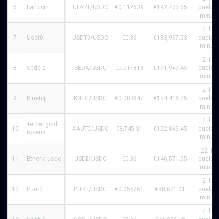
6
Fartcoin
UFART/USDC
€0.112639
€192,773.65
quelqu
minute
2 il y 
7
Usdt0
USDT0/USDC
€0.86
€183,967.53
quelqu
minute
2 il y 
8
Seda 2
SEDA/USDC
€0.017818
€171,947.45
quelqu
minute
2 il y 
9
Kinetiq
KNTQ/USDC
€0.083847
€154,418.25
quelqu
minute
2 il y 
Tether gold
10
XAUT0/USDC
€3,745.31
€152,845.45
quelqu
tokens
minute
22 il y 
11
Ethena usde
USDE/USDC
€0.86
€146,571.55
quelqu
minute
2 il y 
12
Purr 2
PURR/USDC
€0.056761
€88,621.01
quelqu
minute
7 il y 