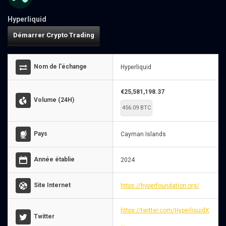
Hyperliquid
Démarrer Crypto Trading
Nom de l'échange
Hyperliquid
€25,581,198.37
Volume (24H)
456.09 BTC
Pays
Cayman Islands
Année établie
2024
Site Internet
https://hyperfoundation.org/
https://twitter.com/HyperliquidX
Twitter
...