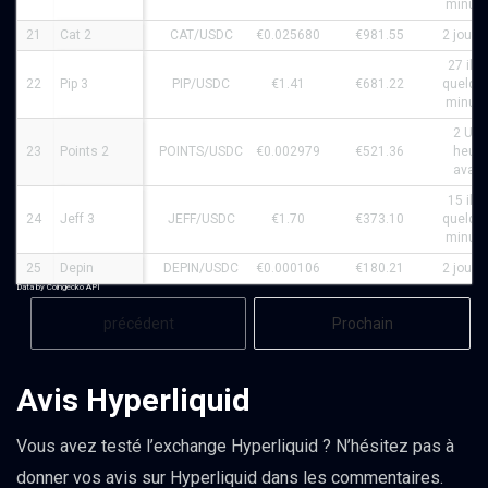
minute
21
Cat 2
CAT/USDC
€0.025680
€981.55
2 journ
27 il y 
22
Pip 3
PIP/USDC
€1.41
€681.22
quelqu
minute
2 Une
23
Points 2
POINTS/USDC
€0.002979
€521.36
heure
avant
15 il y 
24
Jeff 3
JEFF/USDC
€1.70
€373.10
quelqu
minute
25
Depin
DEPIN/USDC
€0.000106
€180.21
2 journ
Data by Coingecko API
précédent
Prochain
Avis Hyperliquid
Vous avez testé l’exchange Hyperliquid ? N’hésitez pas à
donner vos avis sur Hyperliquid dans les commentaires.