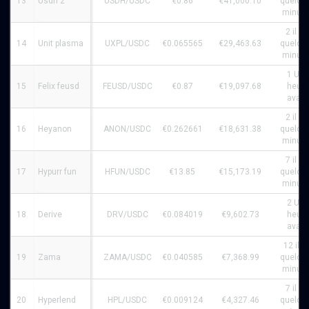
13
Usdh 2
USDH/USDC
€0.86
€41,000.10
quelqu
minute
2 il y 
14
Unit plasma
UXPL/USDC
€0.065565
€29,463.63
quelqu
minute
1 Une
15
Felix feusd
FEUSD/USDC
€0.87
€19,097.68
heure
avant
2 il y 
16
Heyanon
ANON/USDC
€0.262661
€18,631.38
quelqu
minute
7 il y 
17
Hypurr fun
HFUN/USDC
€13.85
€15,173.19
quelqu
minute
2 Une
18
Derive
DRV/USDC
€0.084019
€9,602.73
heure
avant
12 il y 
19
Zama
ZAMA/USDC
€0.040585
€7,368.99
quelqu
minute
7 il y 
20
Hyperlend
HPL/USDC
€0.009124
€4,327.46
quelqu