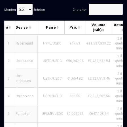
Montrer
Entrées
Chercher
Volume
Actuali
#
Devise
Paire
Prix
(24h)
2 il y 
1
Hyperliquid
HYPE/USDC
€47.63
€11,597,933.22
quelqu
minute
2 il y 
2
Unit bitcoin
UBTC/USDC
€56,042.06
€7,482,232.54
quelqu
minute
2 il y 
Unit
3
UETH/USDC
€1,654.82
€2,327,513.46
quelqu
ethereum
minute
2 il y 
4
Unit solana
USOL/USDC
€65.50
€2,307,262.56
quelqu
minute
2 il y 
5
Pump fun
UPUMP/USDC
€0.002092
€647,108.94
quelqu
minute
2 il y 