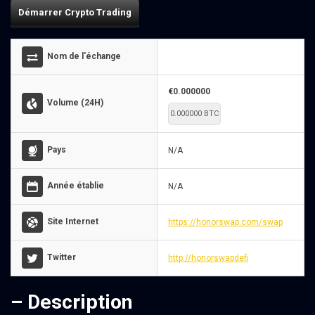
Démarrer Crypto Trading
Nom de l'échange
€0.000000
Volume (24H)
0.000000 BTC
Pays
N/A
Année établie
N/A
Site Internet
https://honorswap.com/swap
Twitter
http://honorswapdefi
– Description