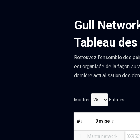
Gull Network
Tableau des 
Retrouvez l’ensemble des pair
est organisée de la façon suiv
dernière actualisation des do
Montrer
Entrées
#
Devise
1
Manta network
0X95C.