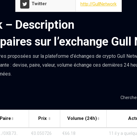
Twitter
http://GullNetwork
 – Description
paires sur l’exchange Gull
es proposées sur la plateforme d’échanges de crypto Gull Netw
ante : devise, paire, valeur, volume échange ces dernières 24 he
nnées.
Cherche
Paire
Prix
Volume (24h)
Act
./0XB73..
€0.050726
€66.18
11 il y a quel