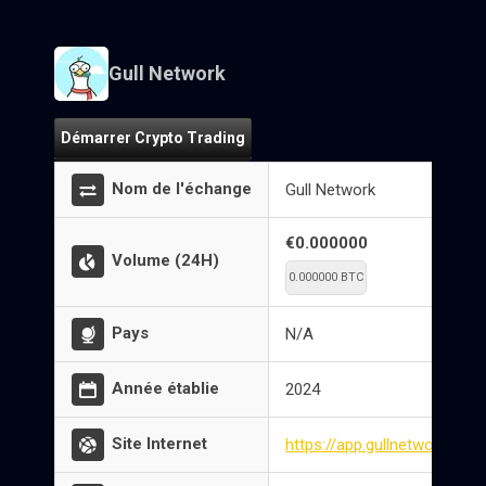
Gull Network
Démarrer Crypto Trading
Nom de l'échange
Gull Network
€0.000000
Volume (24H)
0.000000 BTC
Pays
N/A
Année établie
2024
Site Internet
https://app.gullnetwork.com