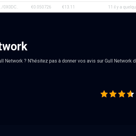
./0X0DC..
€0.050726
€13.11
11 il y a quel
etwork
ll Network ? N’hésitez pas à donner vos avis sur Gull Network 