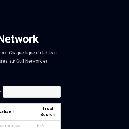
 Network
ork. Chaque ligne du tableau
ures sur Gull Network et
r
Trust
ualisé
Score
ques minutes
N/A